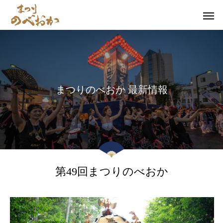
ま
つ
り
の
べ
お
か
最
新
情
報
第49回まつりのべおか