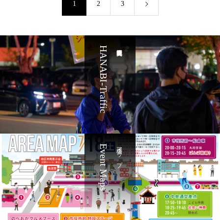
1
2
3
HANABI-Traffic
Event Maps
会場マップ