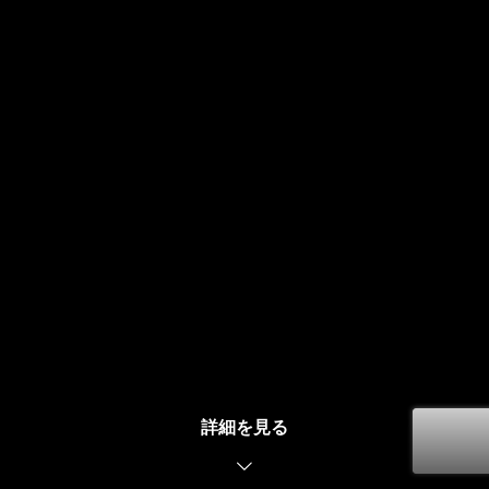
2026.07.27
第49回まつりのべおか 花火大会
太鼓競演会 特別編
2026.07.27
レポート
第49回まつりのべおか花火大会レポート
詳細を見る
Traffic
MAPS
2025 Photorepo