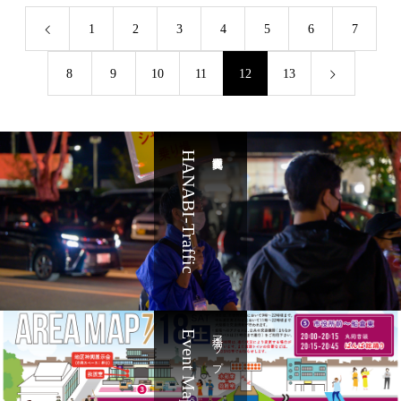
1
2
3
4
5
6
7
8
9
10
11
12
13
HANABI-Traffic
Event Maps
会場マップ