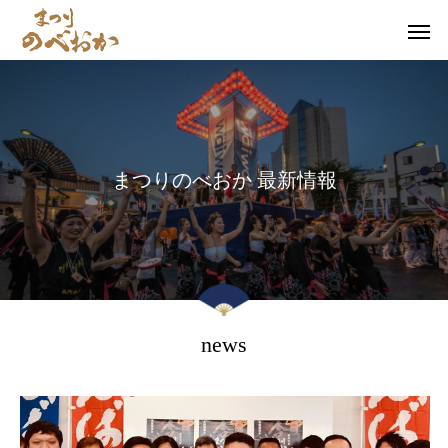
ま
つ
り
の
べ
お
か
最
新
情
報
news