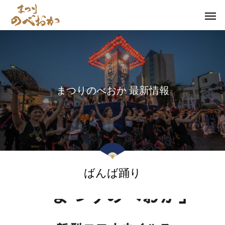
ま
つ
り
の
べ
お
か
最
新
情
報
ばんば踊り