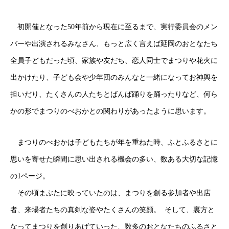
初開催となった50年前から現在に至るまで、実行委員会のメン
バーや出演されるみなさん、もっと広く言えば延岡のおとなたち
全員子どもだった頃、家族や友だち、恋人同士でまつりや花火に
出かけたり、子ども会や少年団のみんなと一緒になってお神輿を
担いだり、たくさんの人たちとばんば踊りを踊ったりなど、何ら
かの形でまつりのべおかとの関わりがあったように思います。
まつりのべおかは子どもたちが年を重ねた時、ふとふるさとに
思いを寄せた瞬間に思い出される機会の多い、数ある大切な記憶
の1ページ。
その頃まぶたに映っていたのは、まつりを創る参加者や出店
者、来場者たちの真剣な姿やたくさんの笑顔。 そして、裏方と
なってまつりを創りあげていった、数多のおとなたちのふるさと