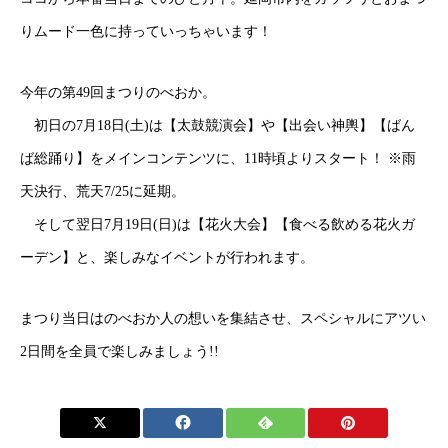
りムード一色に持っていっちゃいます！⁣
⁣今年の第49回まつりのべおか。⁣
⁣ 初日の7月18日(土)は【太鼓競演会】や【出会い神輿】【ばん
ば総踊り】をメインコンテンツに、11時頃よりスタート！ ※雨
天決行、荒天7/25に延期。⁣ ⁣
⁣ そして翌日7月19日(日)は【花火大会】【食べる飲める花火ガ
ーデン】と、楽しみなイベントが行われます。
まつり当日はのべおか人の想いを集結させ、スペシャルにアツい
2日間を全員で楽しみましょう!!⁣