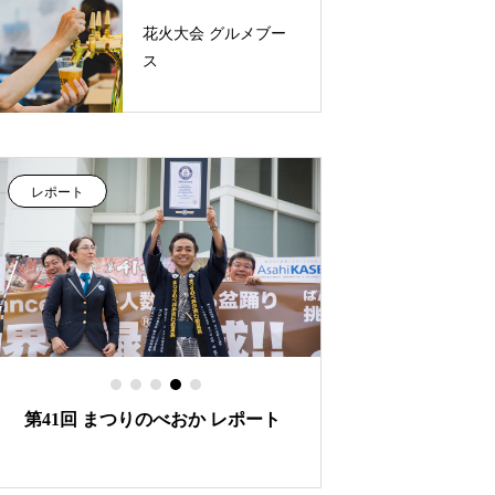
花火大会 グルメブー
ス
レポート
レポート
第41回 まつりのべおか レポート
延岡花火2013★