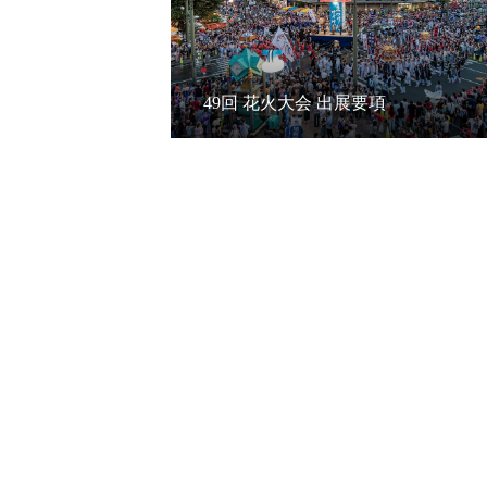
49回 花火大会 出展要項
レポート
レポート
第44回 まつりのべおか 花火でY
第43回まつりの
ELL！ 開催レポート