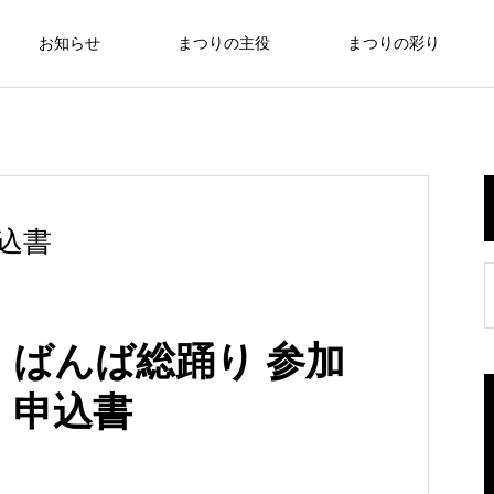
お知らせ
まつりの主役
まつりの彩り
レポート
odori
mikoshi
込書
花火大会 グルメブース紹介 ❸
MATSURI
ばんば総踊り 参加
02
申込書
ー
第49回まつりのべおか 開催レポート
2026.07.27