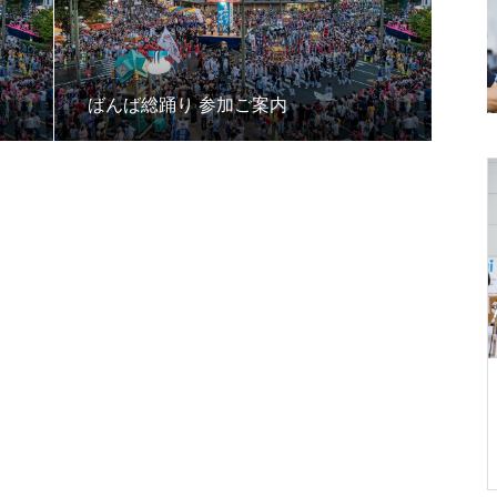
ばんば総踊り 参加ご案内
レポート
べおか レポート
第42回 まつりのべおか レポート