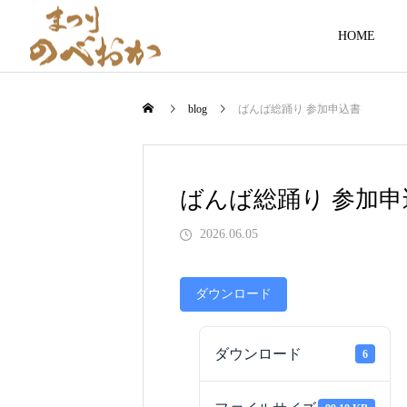
HOME
blog
ばんば総踊り 参加申込書
hanabi
ばんば総踊り 参加申
2026.06.05
MATSURI
ダウンロード
06
ダウンロード
6
第49回まつりのべおか花火大会レポ
ト
2026.07.27