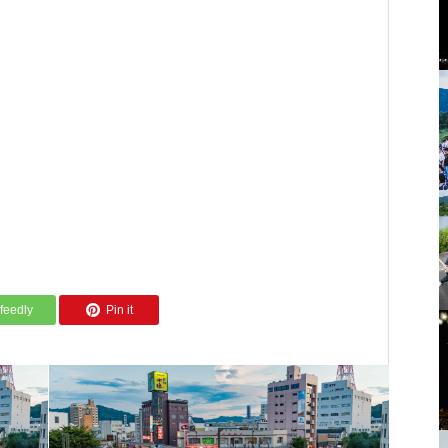
地区神輿展示会
のべおかグルメブース紹介 vol.3
feedly
Pin it