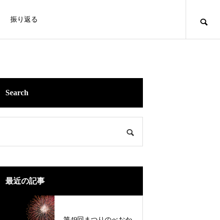
振り返る
taiko
Search
花火大会 グルメブース紹介 ❶
MATSURI
MA
01
最近の記事
第48回 まつりのべおか花火大会 開催
レポート
2025.10.08
第49回まつりのべおか