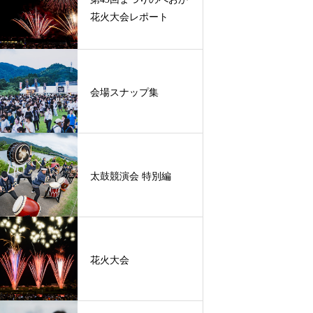
花火ガーデン席
企業PR ＆ おまつり縁日ブース
花火大会レポート
会場スナップ集
太鼓競演会 特別編
花火大会