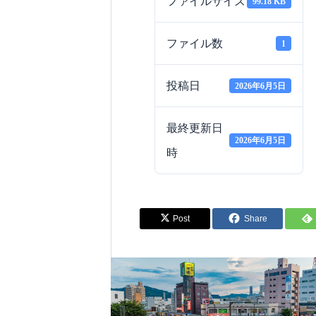
ファイルサイズ
99.18 KB
のべおかグルメブース紹介 vol.4
ファイル数
1
投稿日
2026年6月5日
最終更新日
2026年6月5日
時
Post
Share